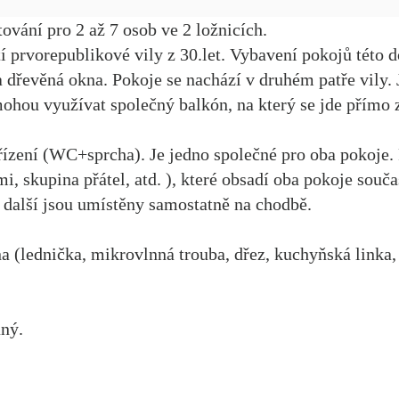
ování pro 2 až 7 osob ve 2 ložnicích.
 prvorepublikové vily z 30.let. Vybavení pokojů této d
 dřevěná okna. Pokoje se nachází v druhém patře vily. 
ohou využívat společný balkón, na který se jde přímo 
řízení (WC+sprcha). Je jedno společné pro oba pokoje.
mi, skupina přátel, atd. ), které obsadí oba pokoje souč
k další jsou umístěny samostatně na chodbě.
 (lednička, mikrovlnná trouba, dřez, kuchyňská linka, 
aný.